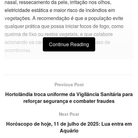
nasal, ressecamento da pele, irritação nos olhos,
eletricidade estática e maior risco de incêndios em
vegetações. A recomendação é que a população evite
qualquer prática que possa iniciar focos de fogo, como
queima de lixo ou restos vegetais, e que colabore
acionando os canais de emergência em caso de
Continue Reading
ocorrências.
Previous Post
Hortolândia troca uniforme da Vigilância Sanitária para
reforçar segurança e combater fraudes
Next Post
Horóscopo de hoje, 11 de julho de 2025: Lua entra em
Aquário