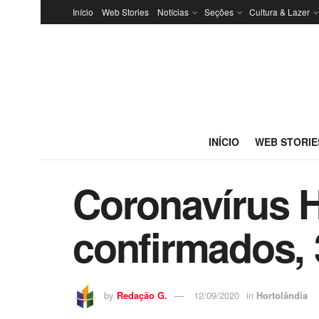
Início
Web Stories
Notícias
Seções
Cultura & Lazer
INÍCIO
WEB STORIE
Coronavírus H
confirmados, 
by
Redação G.
12/09/2020
in
Hortolândia