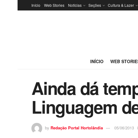
Início
Web Stories
Notícias
Seções
Cultura & Lazer
INÍCIO
WEB STORIE
Ainda dá temp
Linguagem d
by
Redação Portal Hortolândia
05/06/2013