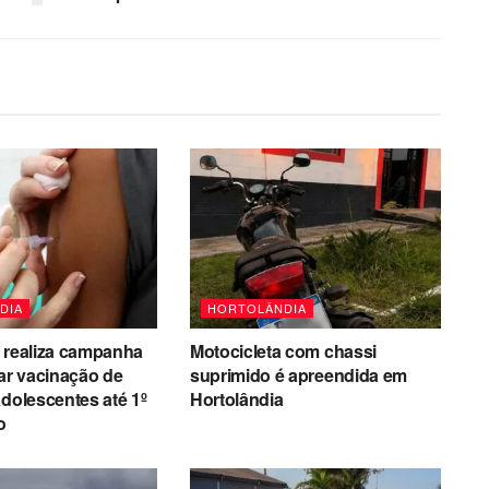
DIA
HORTOLÂNDIA
 realiza campanha
Motocicleta com chassi
zar vacinação de
suprimido é apreendida em
adolescentes até 1º
Hortolândia
o