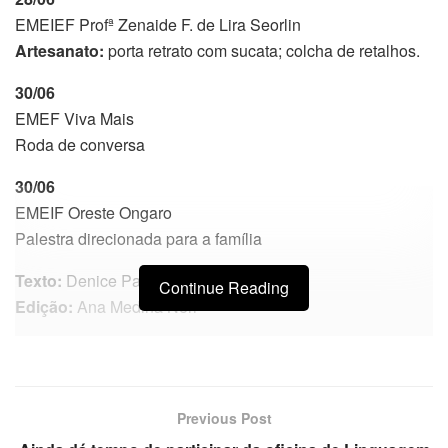
EMEIEF Profª Zenaide F. de Lira Seorlin
Artesanato:
porta retrato com sucata; colcha de retalhos.
30/06
EMEF Viva Mais
Roda de conversa
30/06
EMEIF Oreste Ongaro
Palestra direcionada para a família
Texto:
Denice Palomo
Continue Reading
Edição:
Ana Medina Néri
Previous Post