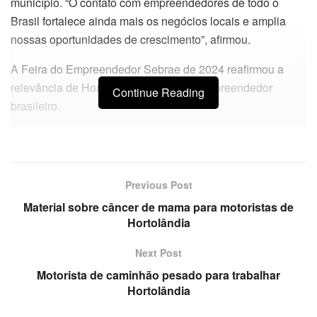
município. “O contato com empreendedores de todo o
Brasil fortalece ainda mais os negócios locais e amplia
nossas oportunidades de crescimento”, afirmou.
A Feira do Empreendedor Sebrae de 2024 reafirmou a
relevância de Hortolândia no cenário empreendedor
Continue Reading
brasileiro.
Previous Post
Material sobre câncer de mama para motoristas de
Hortolândia
Next Post
Motorista de caminhão pesado para trabalhar
Hortolândia