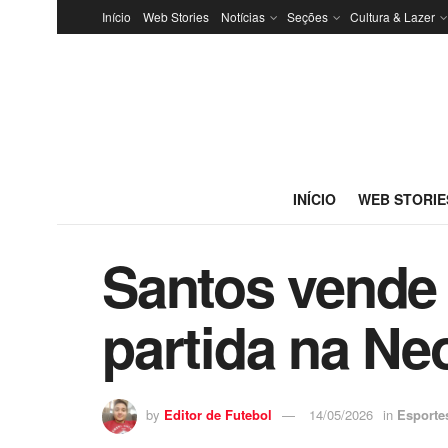
Início
Web Stories
Notícias
Seções
Cultura & Lazer
INÍCIO
WEB STORIE
Santos vende
partida na Ne
by
Editor de Futebol
14/05/2026
in
Esporte