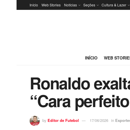
Início
Web Stories
Notícias
Seções
Cultura & Lazer
INÍCIO
WEB STORIE
Ronaldo exalt
“Cara perfeito
by
Editor de Futebol
17/06/2026
in
Esporte