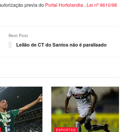
 autorização previa do
Portal Hortolandia
.
Lei nº 9610/98
Next Post
Leilão de CT do Santos não é paralisado
ESPORTES