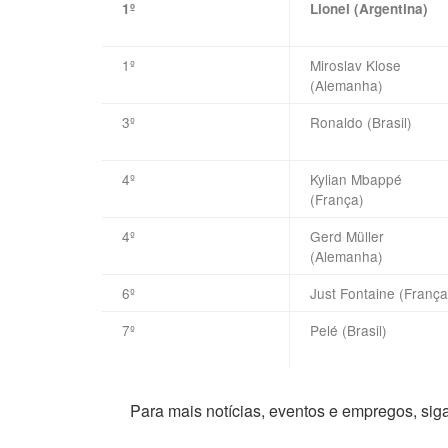
1º
Lionel (Argentina)
1º
Miroslav Klose
(Alemanha)
3º
Ronaldo (Brasil)
4º
Kylian Mbappé
(França)
4º
Gerd Müller
(Alemanha)
6º
Just Fontaine (França
7º
Pelé (Brasil)
Para mais notícias, eventos e empregos, si