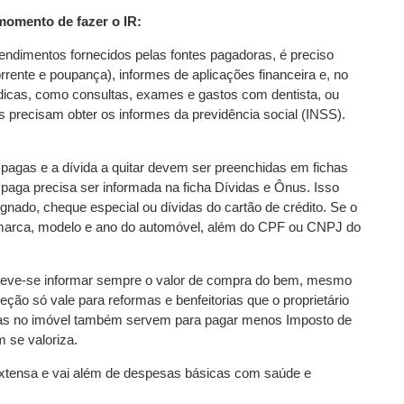
omento de fazer o IR:
endimentos fornecidos pelas fontes pagadoras, é preciso
rrente e poupança), informes de aplicações financeira e, no
dicas, como consultas, exames e gastos com dentista, ou
precisam obter os informes da previdência social (INSS).
 pagas e a dívida a quitar devem ser preenchidas em fichas
paga precisa ser informada na ficha Dívidas e Ônus. Isso
nado, cheque especial ou dívidas do cartão de crédito. Se o
a marca, modelo e ano do automóvel, além do CPF ou CNPJ do
ve-se informar sempre o valor de compra do bem, mesmo
eção só vale para reformas e benfeitorias que o proprietário
horias no imóvel também servem para pagar menos Imposto de
 se valoriza.
xtensa e vai além de despesas básicas com saúde e