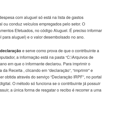
despesa com aluguel só está na lista de gastos
al ou conduz veículos empregados pelo setor. O
mentos Efetuados, no código Aluguel. É preciso informar
l para aluguel) e o valor desembolsado no ano.
 declaração
e serve como prova de que o contribuinte a
putador, a informação está na pasta “C:\Arquivos de
o em que o informante declarou. Para imprimir o
 da Receita , clicando em “declaração”, “imprimir” e
r obtida através do serviço “Declaração IRPF”, no portal
gital. O método só funciona se o contribuinte já possuir
suir, a única forma de resgatar o recibo é recorrer a uma