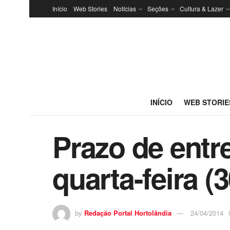
Início
Web Stories
Notícias
Seções
Cultura & Lazer
INÍCIO
WEB STORIE
Prazo de entr
quarta-feira (3
by
Redação Portal Hortolândia
24/04/2014