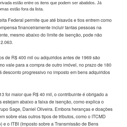
ivada estão entre os itens que podem ser abatidos. Já
omas estão fora da lista.
eita Federal permite que até bisavós e tios entrem como
pensa financeiramente incluir tantas pessoas na
ente, mesmo abaixo do limite de isenção, pode não
 2.063.
s de R$ 400 mil ou adquiridos antes de 1969 são
mo vale para a compra de outro imóvel, no prazo de 180
á desconto progressivo no imposto em bens adquiridos
 foi maior que R$ 40 mil, o contribuinte é obrigado a
 estejam abaixo a faixa de isenção, como explica o
rupo Sage, Daniel Oliveira. Embora heranças e doações
m sobre elas outros tipos de tributos, como o ITCMD
) e o ITBI (Imposto sobre a Transmissão de Bens