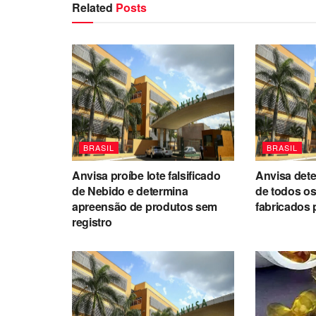
Related
Posts
BRASIL
BRASIL
Anvisa proíbe lote falsificado
Anvisa det
de Nebido e determina
de todos o
apreensão de produtos sem
fabricados 
registro