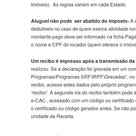
Imóveis). As regras variam em cada Estado.
Aluguel não pode ser abatido do imposto-
A 
dedutíveis no caso de quem exerce atividade rur
montante pago deve ser informado na ficha Paga
o nome e CPF do locador (quem oferece o imóve
Um recibo é impresso após a transmissão da
realizou. Se a declaração foi gravada em um com
Programas\Programas SRF\IRPF\Gravadas”, no an
recibo, acesse estes dados pelo próprio programa
“recibo”. A segunda via do recibo também pode se
e-CAC , acessado com um código ou certificado di
o certificado ou código gerados antes. Se não pos
unidade da Receita.