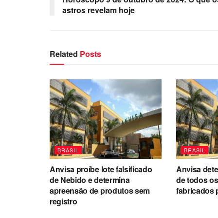
astros revelam hoje
Related
Posts
BRASIL
BRASIL
Anvisa proíbe lote falsificado
Anvisa det
de Nebido e determina
de todos o
apreensão de produtos sem
fabricados 
registro