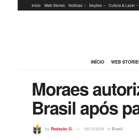
Início
Web Stories
Notícias
Seções
Cultura & Lazer
INÍCIO
WEB STORIE
Moraes autori
Brasil após p
by
Redação G.
09/10/2024
in
Brasil