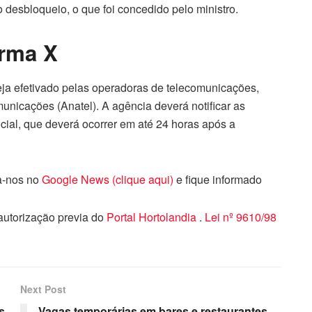
o desbloqueio, o que foi concedido pelo ministro.
orma X
ja efetivado pelas operadoras de telecomunicações,
nicações (Anatel). A agência deverá notificar as
cial, que deverá ocorrer em até 24 horas após a
ga-nos no
Google News (clique aqui)
e fique informado
 autorização previa do
Portal Hortolandia
.
Lei nº 9610/98
Next Post
s
Vagas temporárias em bares e restaurantes