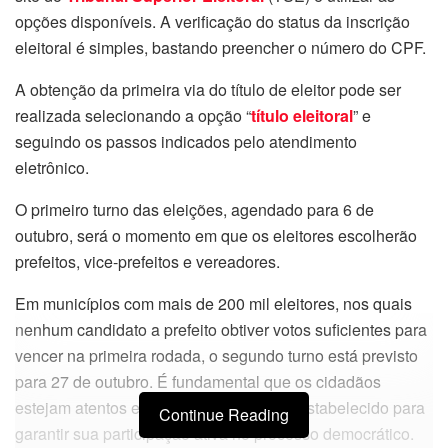
opções disponíveis. A verificação do status da inscrição
eleitoral é simples, bastando preencher o número do CPF.
A obtenção da primeira via do título de eleitor pode ser
realizada selecionando a opção “
título eleitoral
” e
seguindo os passos indicados pelo atendimento
eletrônico.
O primeiro turno das eleições, agendado para 6 de
outubro, será o momento em que os eleitores escolherão
prefeitos, vice-prefeitos e vereadores.
Em municípios com mais de 200 mil eleitores, nos quais
nenhum candidato a prefeito obtiver votos suficientes para
vencer na primeira rodada, o segundo turno está previsto
para 27 de outubro. É fundamental que os cidadãos
estejam atentos e ajam dentro do prazo estabelecido para
Continue Reading
garantir sua participação ativa no processo democrático.