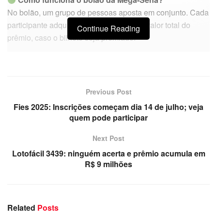
No bolão, um grupo de pessoas aposta em conjunto. Cada
participante adquire uma cota e divide o valor total do
Continue Reading
prêmio, caso o bilhete seja premiado.
Previous Post
Fies 2025: Inscrições começam dia 14 de julho; veja
quem pode participar
Next Post
Lotofácil 3439: ninguém acerta e prêmio acumula em
R$ 9 milhões
Related
Posts