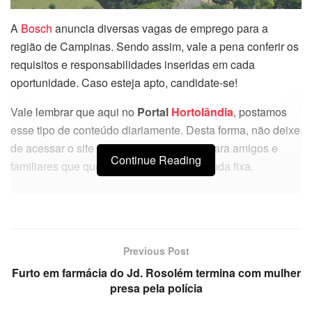
A
Bosch
anuncia diversas vagas de emprego para a
região de Campinas. Sendo assim, vale a pena conferir os
requisitos e responsabilidades inseridas em cada
oportunidade. Caso esteja apto, candidate-se!
Vale lembrar que aqui no
Portal
Hortolândia
, postamos
esse tipo de conteúdo diariamente. Desta forma, não deixe
de acessar o site e encaminhar os links para amigos e
Continue Reading
familiares que querem uma chance de renda fixa.
Bosch anuncia diversas vagas de
emprego
Previous Post
Alguns dos benefícios entregues nas vagas, são:
Furto em farmácia do Jd. Rosolém termina com mulher
assistência médica / assistência odontológica / PLR /
presa pela polícia
convênios com farmácias / restaurantes próprios / fretado