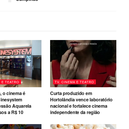
A E TEATRO
TV, CINEMA E TEATRO
, o cinema é
Curta produzido em
 Cinesystem
Hortolândia vence laboratório
ssão Aquarela
nacional e fortalece cinema
sos a R$ 10
independente da região