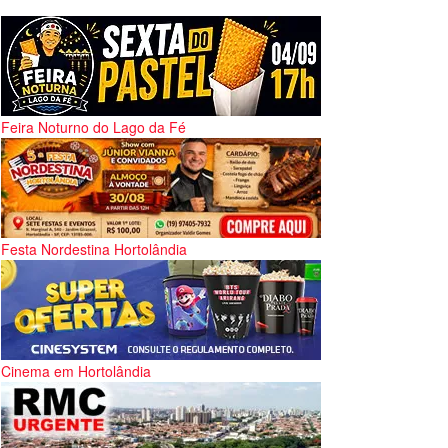
Feira Noturno do Lago da Fé
Festa Nordestina Hortolândia
Cinema em Hortolândia