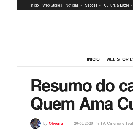
Início
Web Stories
Notícias
Seções
Cultura & Lazer
INÍCIO
WEB STORIE
Resumo do cap
Quem Ama Cu
by
Oliveira
26/05/2026
in
TV, Cinema e Teat