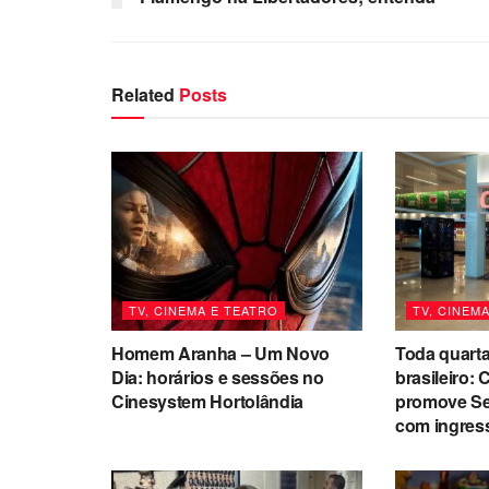
Related
Posts
TV, CINEMA E TEATRO
TV, CINEM
Homem Aranha – Um Novo
Toda quarta
Dia: horários e sessões no
brasileiro:
Cinesystem Hortolândia
promove Se
com ingres