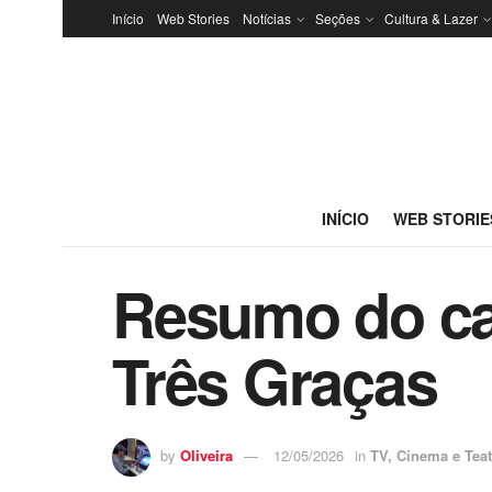
Início
Web Stories
Notícias
Seções
Cultura & Lazer
INÍCIO
WEB STORIE
Resumo do cap
Três Graças
by
Oliveira
12/05/2026
in
TV, Cinema e Teat