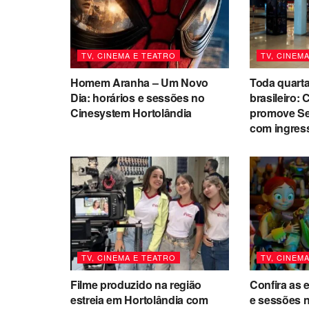
TV, CINEMA E TEATRO
TV, CINEM
Homem Aranha – Um Novo
Toda quarta
Dia: horários e sessões no
brasileiro:
Cinesystem Hortolândia
promove Se
com ingres
TV, CINEMA E TEATRO
TV, CINEM
Filme produzido na região
Confira as 
estreia em Hortolândia com
e sessões 