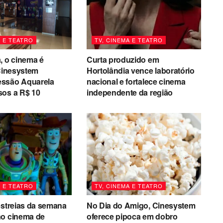
A E TEATRO
TV, CINEMA E TEATRO
, o cinema é
Curta produzido em
 Cinesystem
Hortolândia vence laboratório
ssão Aquarela
nacional e fortalece cinema
sos a R$ 10
independente da região
A E TEATRO
TV, CINEMA E TEATRO
estreias da semana
No Dia do Amigo, Cinesystem
no cinema de
oferece pipoca em dobro