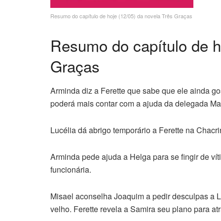
Resumo do capítulo de hoje (12/05) da novela Três Graças
Resumo do capítulo de ho
Graças
Arminda diz a Ferette que sabe que ele ainda gos
poderá mais contar com a ajuda da delegada Mar
Lucélia dá abrigo temporário a Ferette na Chacr
Arminda pede ajuda a Helga para se fingir de ví
funcionária.
Misael aconselha Joaquim a pedir desculpas a Lí
velho. Ferette revela a Samira seu plano para atr