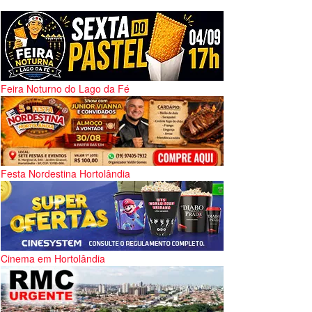
Feira Noturno do Lago da Fé
Festa Nordestina Hortolândia
Cinema em Hortolândia