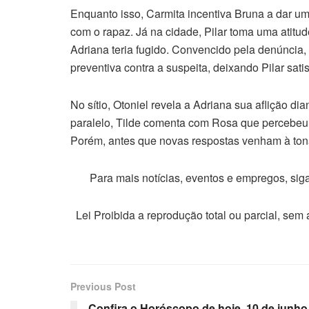
Enquanto isso, Carmita incentiva Bruna a dar u
com o rapaz. Já na cidade, Pilar toma uma atitud
Adriana teria fugido. Convencido pela denúncia,
preventiva contra a suspeita, deixando Pilar sa
No sítio, Otoniel revela a Adriana sua aflição di
paralelo, Tilde comenta com Rosa que percebeu 
Porém, antes que novas respostas venham à tona
Para mais notícias, eventos e empregos, si
Lei Proibida a reprodução total ou parcial, sem
Previous Post
Confira o Horóscopo de hoje, 10 de junho