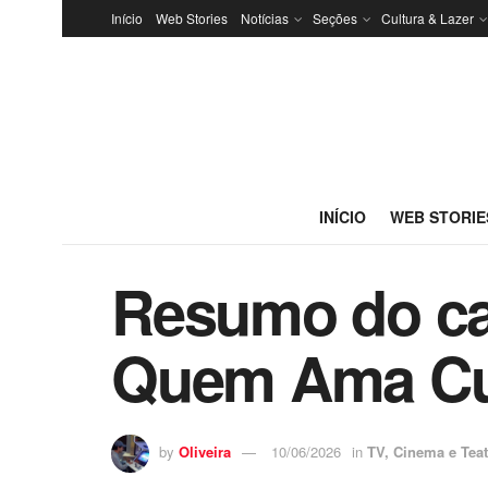
Início
Web Stories
Notícias
Seções
Cultura & Lazer
INÍCIO
WEB STORIE
Resumo do cap
Quem Ama Cu
by
Oliveira
10/06/2026
in
TV, Cinema e Teat