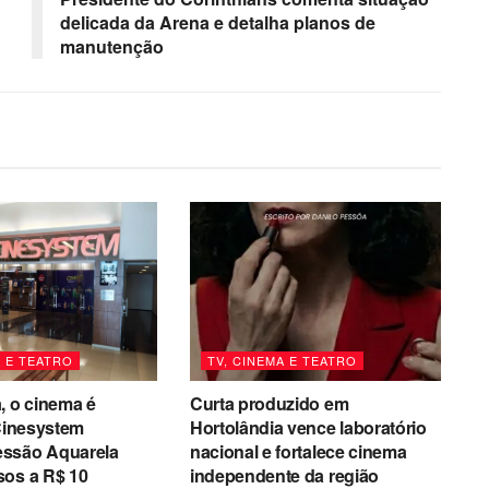
delicada da Arena e detalha planos de
manutenção
A E TEATRO
TV, CINEMA E TEATRO
, o cinema é
Curta produzido em
 Cinesystem
Hortolândia vence laboratório
ssão Aquarela
nacional e fortalece cinema
sos a R$ 10
independente da região