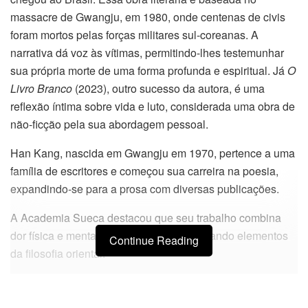
massacre de Gwangju, em 1980, onde centenas de civis
foram mortos pelas forças militares sul-coreanas. A
narrativa dá voz às vítimas, permitindo-lhes testemunhar
sua própria morte de uma forma profunda e espiritual. Já
O
Livro Branco
(2023), outro sucesso da autora, é uma
reflexão íntima sobre vida e luto, considerada uma obra de
não-ficção pela sua abordagem pessoal.
Han Kang, nascida em Gwangju em 1970, pertence a uma
família de escritores e começou sua carreira na poesia,
expandindo-se para a prosa com diversas publicações.
A Academia Sueca destacou que seu trabalho combina
dor física e mental de maneira única, ecoando elementos
Continue Reading
da filosofia oriental.