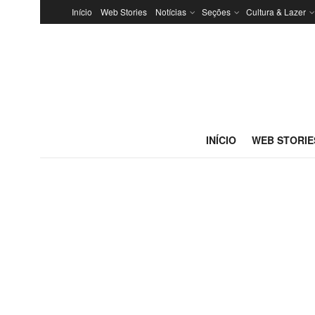
Início
Web Stories
Notícias
Seções
Cultura & Lazer
INÍCIO
WEB STORIE