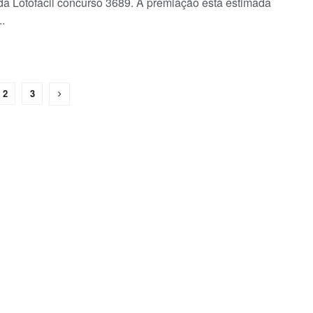
 da Lotofácil concurso 3689. A premiação está estimada
.
2
3