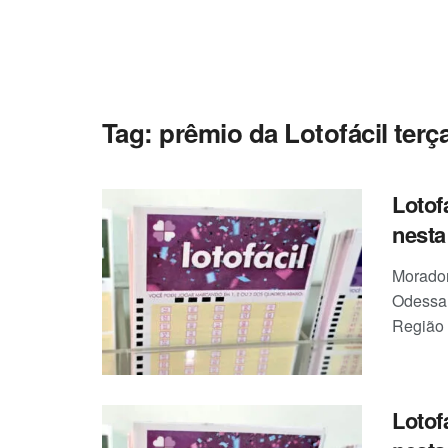
Tag:
prêmio da Lotofácil terça
Lotof
nesta 
Morador
Odessa,
Região 
Lotof