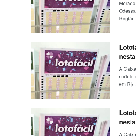
Morador
Odessa,
Região 
Lotof
nesta 
A Caixa
sorteio
em R$ ..
Lotof
nesta 
A Caixa