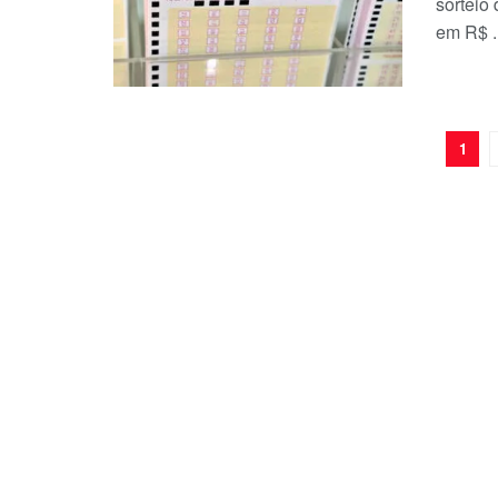
sorteio
em R$ ..
1