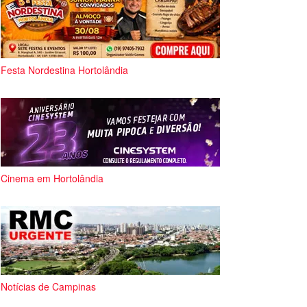
Festa Nordestina Hortolândia
Cinema em Hortolândia
Notícias de Campinas