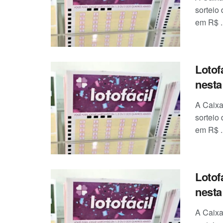
sorteio
em R$ ..
Lotof
nesta 
A Caixa
sorteio
em R$ ..
Lotof
nesta 
A Caixa