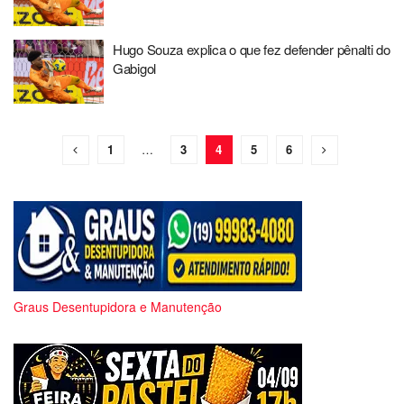
Hugo Souza explica o que fez defender pênalti do
Gabigol
1
…
3
4
5
6
Graus Desentupidora e Manutenção