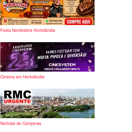
Festa Nordestina Hortolândia
Cinema em Hortolândia
Notícias de Campinas