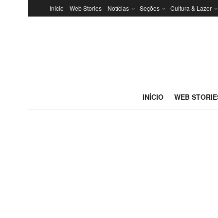
Início
Web Stories
Notícias
Seções
Cultura & Lazer
INÍCIO
WEB STORIE