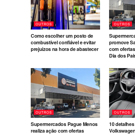
OUTROS
OUTROS
Como escolher um posto de
Supermerc
combustível confiável e evitar
promove Sa
prejuízos na hora de abastecer
com ofertas
Dia dos Pai
OUTROS
OUTROS
Supermercados Pague Menos
10 detalhes 
realiza ação com ofertas
Volkswagen