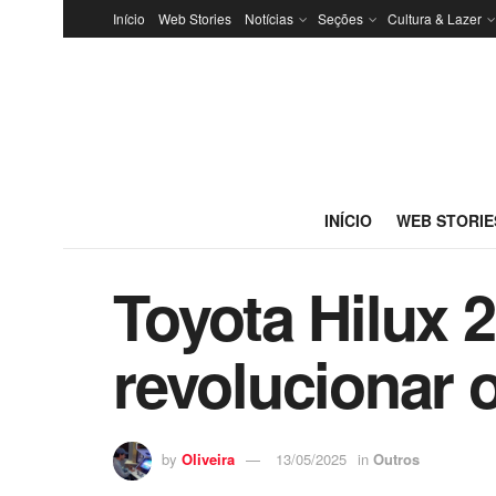
Início
Web Stories
Notícias
Seções
Cultura & Lazer
INÍCIO
WEB STORIE
Toyota Hilux 
revolucionar 
by
Oliveira
13/05/2025
in
Outros