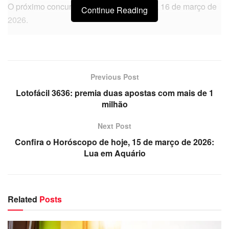
O próximo concurso será realizado no dia 16 de março de
Continue Reading
2026.
Previous Post
Lotofácil 3636: premia duas apostas com mais de 1
milhão
Next Post
Confira o Horóscopo de hoje, 15 de março de 2026:
Lua em Aquário
Related
Posts