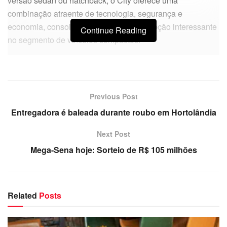
versão sedan ou hatchback, o City oferece uma
combinação atraente de tecnologia, segurança e
economia, consolidando-se como uma opção interessante
Continue Reading
no segmento de veículos compactos.
Previous Post
Entregadora é baleada durante roubo em Hortolândia
Next Post
Mega-Sena hoje: Sorteio de R$ 105 milhões
Related
Posts