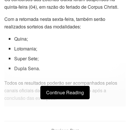
quinta-feira (04), em razão do feriado de Corpus Christi.
Com a retomada nesta sexta-feira, também serão
realizados sorteios das modalidades:
Quina;
Lotomania;
Super Sete;
Dupla Sena.
Todos os resultados poderão ser acompanhados pelos
canais oficiais da Caixa e divulgados logo após a
Continue Reading
conclusão das extrações.