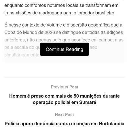
enquanto confrontos noturnos locais se transformam em
transmissões de madrugada para o torcedor brasileiro.
É nesse contexto de volume e dispersão geográfica que a
Copa do Mundo de 2026 se distingue de todas as edições
anteriores, não apenas pelo que acontece em campo, mas
pela escala do que precisa ser acompanhado
Continue Reading
simultaneamente.
Previous Post
Homem é preso com mais de 50 munições durante
operação policial em Sumaré
Next Post
Polícia apura denúncia contra crianças em Hortolândia