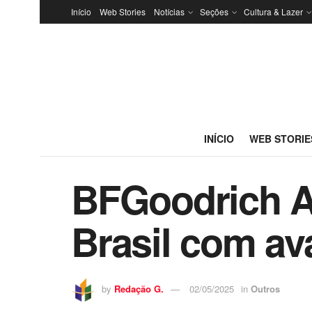
Início
Web Stories
Notícias
Seções
Cultura & Lazer
INÍCIO
WEB STORIE
BFGoodrich Al
Brasil com av
by
Redação G.
02/05/2025
in
Outros