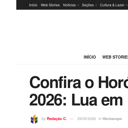
Início
Web Stories
Notícias
Seções
Cultura & Lazer
INÍCIO
WEB STORIE
Confira o Hor
2026: Lua em
by
Redação C.
29/05/2026
in
Horóscopo