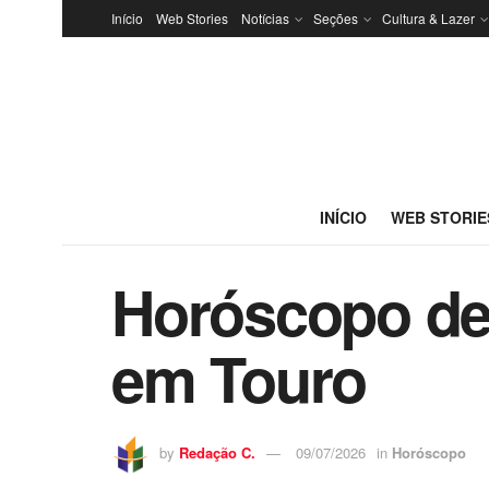
Início
Web Stories
Notícias
Seções
Cultura & Lazer
INÍCIO
WEB STORIE
Horóscopo de 
em Touro
by
Redação C.
09/07/2026
in
Horóscopo