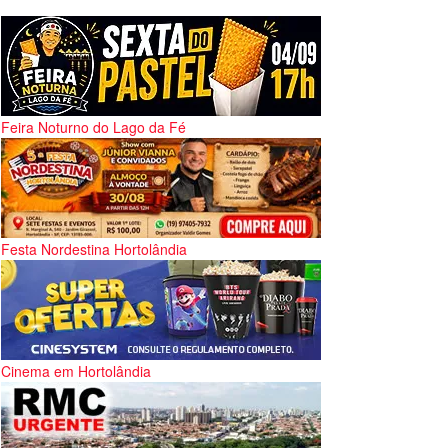
Feira Noturno do Lago da Fé
Festa Nordestina Hortolândia
Cinema em Hortolândia