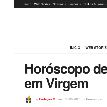
Início
Web Stories
Notícias
Seções
Cultura & Lazer
INÍCIO
WEB STORIE
Horóscopo de 
em Virgem
by
Redação G.
30/06/2025
in
Horóscopo