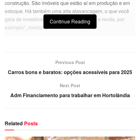
construção. São imóveis que estão aí em produção e em
estoque. Há também uma alta alavancagem, o que você
gera de investimentos, que gera emprego e renda, por
Continue Reading
exemplo”, concluiu.
Previous Post
Carros bons e baratos: opções acessíveis para 2025
Next Post
Adm Financiamento para trabalhar em Hortolândia
Related
Posts