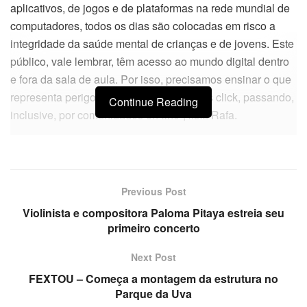
aplicativos, de jogos e de plataformas na rede mundial de
computadores, todos os dias são colocadas em risco a
integridade da saúde mental de crianças e de jovens. Este
público, vale lembrar, têm acesso ao mundo digital dentro
e fora da sala de aula. Por isso, precisamos ensinar o que
representa perigo no celular, num simples click, passando,
Continue Reading
inclusive, por comunidades on-line”, lista Rafa.
Previous Post
Violinista e compositora Paloma Pitaya estreia seu
primeiro concerto
Next Post
FEXTOU – Começa a montagem da estrutura no
Parque da Uva