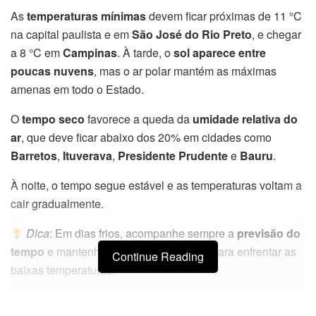
As
temperaturas mínimas
devem ficar próximas de 11 °C
na capital paulista e em
São José do Rio Preto
, e chegar
a 8 °C em
Campinas
. À tarde, o
sol aparece entre
poucas nuvens
, mas o ar polar mantém as máximas
amenas em todo o Estado.
O
tempo seco
favorece a queda da
umidade relativa do
ar
, que deve ficar abaixo dos 20% em cidades como
Barretos
,
Ituverava
,
Presidente Prudente
e
Bauru
.
À noite, o tempo segue estável e as temperaturas voltam a
cair gradualmente.
Dica
: Em dias frios, acompanhe sempre a
previsão do
tempo
e mantenha-se bem agasalhado para enfrentar as
Continue Reading
baixas temperaturas.