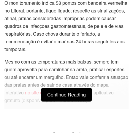
O monitoramento indica 58 pontos com bandeira vermelha
no Litoral, portanto, fique ligado: respeite as sinalizações,
afinal, praias consideradas impróprias podem causar
quadros de infecções gastrointestinais, de pele e de vias
respiratórias. Caso chova durante o feriado, a
recomendação é evitar o mar nas 24 horas seguintes aos
temporais.
Mesmo com as temperaturas mais baixas, sempre tem
quem aproveita para caminhar na areia, praticar esportes
ou até encarar um mergulho. Então vale conferir a situação
das praias antes de sair de casa através do mapa
interativo
no site oficial
da Cetesb ou pelo aplicativo
Continue Reading
gratuito (disponível para Android e iOS).