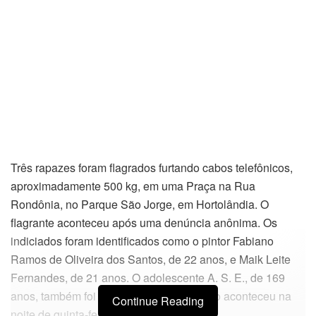
Três rapazes foram flagrados furtando cabos telefônicos,
aproximadamente 500 kg, em uma Praça na Rua
Rondônia, no Parque São Jorge, em Hortolândia. O
flagrante aconteceu após uma denúncia anônima. Os
indiciados foram identificados como o pintor Fabiano
Ramos de Oliveira dos Santos, de 22 anos, e Maik Leite
Fernandes, de 21 anos. O adolescente A. S. E., de 169
anos, também foi flagrado no furto. O caso aconteceu na
Continue Reading
noite de quinta-feira.