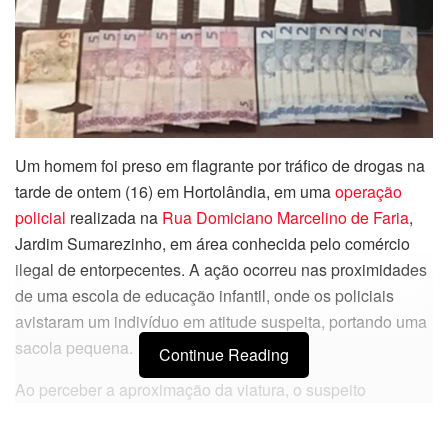
Um homem foi preso em flagrante por tráfico de drogas na
tarde de ontem (16) em Hortolândia, em uma
operação
policial
realizada na
Rua Domiciano Marcelino de Faria
,
Jardim Sumarezinho, em área conhecida pelo comércio
ilegal de entorpecentes. A ação ocorreu nas proximidades
de uma escola de educação infantil, onde os policiais
avistaram um indivíduo em atitude suspeita, portando uma
sacola pequena.
Continue Reading
Ao perceber a aproximação da viatura, o suspeito
escondeu rapidamente a sacola no bolso e permaneceu
parado em frente a uma residência próxima à escola.