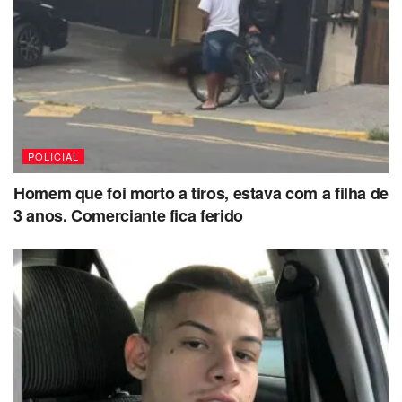
Ele fugiu com outro carro, mas chamou a atenção de
policiais militares. Na perseguição, o estampador desceu
do carro e tentou fugir a pé, mas foi preso e reconhecido
pelas vítimas.
Fonte: O Liberal
POLICIAL
Homem que foi morto a tiros, estava com a filha de
3 anos. Comerciante fica ferido