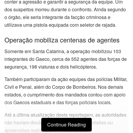
conter a agressão e garantir a segurança da equipe. Um
dos suspeitos morreu durante o confronto. Ainda segundo
o órgão, ele seria integrante da facção criminosa e
utilizava uma pistola equipada com seletor de rajada.
Operação mobiliza centenas de agentes
Somente em Santa Catarina, a operação mobilizou 103
integrantes do Gaeco, cerca de 552 agentes das forças de
segurança, 198 viaturas e dois helicópteros.
Também participaram da ação equipes das polícias Militar,
Civil e Penal, além do Corpo de Bombeiros. Nos demais
estados, o cumprimento dos mandados contou com apoio
dos Gaecos estaduais e das forças policiais locais.
Até a última atualização desta reportagem, as autoridades
não haviam divulgado o balanço final de prisões ou
Continue Reading
apreensões realizadas em Hortolândia.