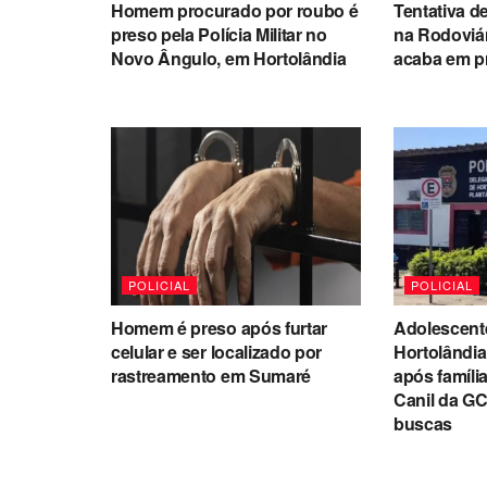
Homem procurado por roubo é
Tentativa de
preso pela Polícia Militar no
na Rodoviá
Novo Ângulo, em Hortolândia
acaba em p
POLICIAL
POLICIAL
Homem é preso após furtar
Adolescent
celular e ser localizado por
Hortolândia 
rastreamento em Sumaré
após famíli
Canil da GC
buscas