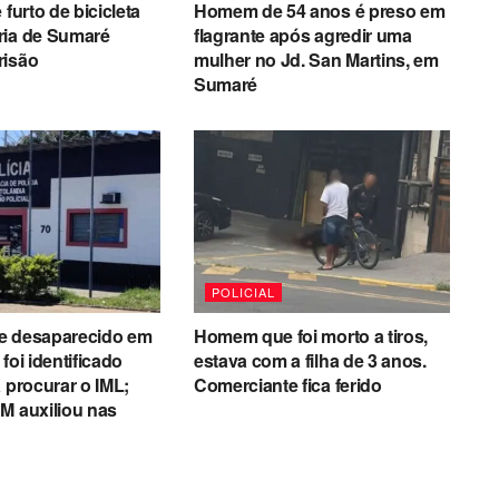
 furto de bicicleta
Homem de 54 anos é preso em
ria de Sumaré
flagrante após agredir uma
risão
mulher no Jd. San Martins, em
Sumaré
POLICIAL
e desaparecido em
Homem que foi morto a tiros,
foi identificado
estava com a filha de 3 anos.
a procurar o IML;
Comerciante fica ferido
M auxiliou nas