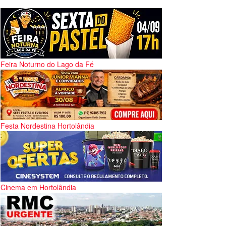
Feira Noturno do Lago da Fé
Festa Nordestina Hortolândia
Cinema em Hortolândia