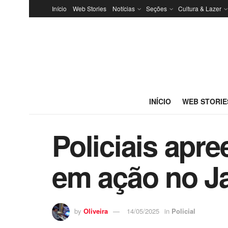
Início
Web Stories
Notícias
Seções
Cultura & Lazer
INÍCIO
WEB STORIE
Policiais apr
em ação no J
by
Oliveira
14/05/2025
in
Policial