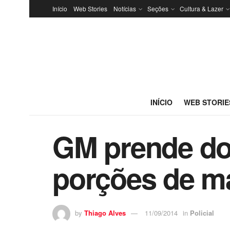
Início
Web Stories
Notícias
Seções
Cultura & Lazer
INÍCIO
WEB STORIE
GM prende doi
porções de m
by
Thiago Alves
11/09/2014
in
Policial