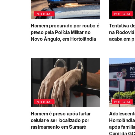
POLICIAL
POLICIAL
Homem procurado por roubo é
Tentativa de
preso pela Polícia Militar no
na Rodoviá
Novo Ângulo, em Hortolândia
acaba em p
POLICIAL
POLICIAL
Homem é preso após furtar
Adolescent
celular e ser localizado por
Hortolândia 
rastreamento em Sumaré
após famíli
Canil da GC