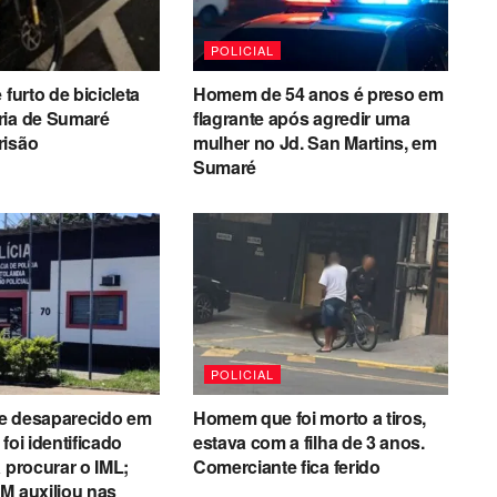
POLICIAL
 furto de bicicleta
Homem de 54 anos é preso em
ria de Sumaré
flagrante após agredir uma
risão
mulher no Jd. San Martins, em
Sumaré
POLICIAL
e desaparecido em
Homem que foi morto a tiros,
foi identificado
estava com a filha de 3 anos.
a procurar o IML;
Comerciante fica ferido
M auxiliou nas