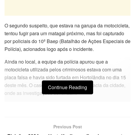
O segundo suspeito, que estava na garupa da motocicleta,
tentou fugir para um matagal próximo, mas foi capturado
por policiais do 10º Baep (Batalhão de Ações Especiais de
Polícia), acionados logo após o incidente.
Ainda no local, a equipe da polícia apurou que a
motocicleta utilizada pelos criminosos estava com uma
placa falsa e havia sido furtada em Hortolândia no dia 15
deste mês. O caso foi registrado na delegacia da cidade,
Continue Reading
onde as investigações continuam.
Previous Post