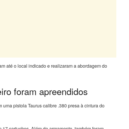
am até o local indicado e realizaram a abordagem do
eiro foram apreendidos
m uma pistola Taurus calibre .380 presa à cintura do
m 17 cartuchos. Além do armamento, também foram