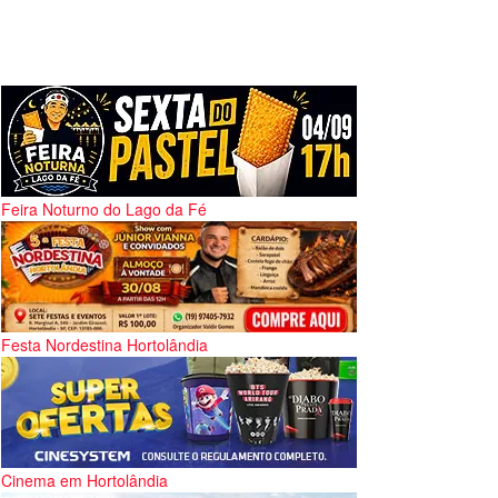
Feira Noturno do Lago da Fé
Festa Nordestina Hortolândia
Cinema em Hortolândia