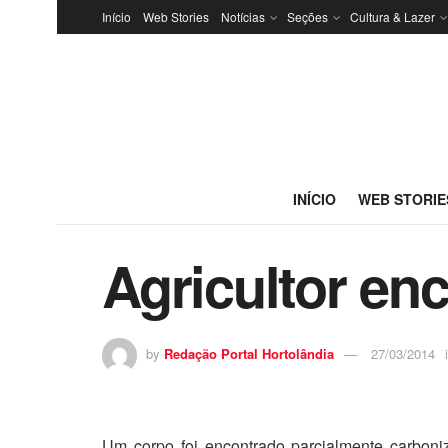
Início
Web Stories
Notícias
Seções
Cultura & Lazer
INÍCIO
WEB STORIE
Agricultor en
by
Redação Portal Hortolândia
27/03/2014
Um corpo foi encontrado parcialmente carbon