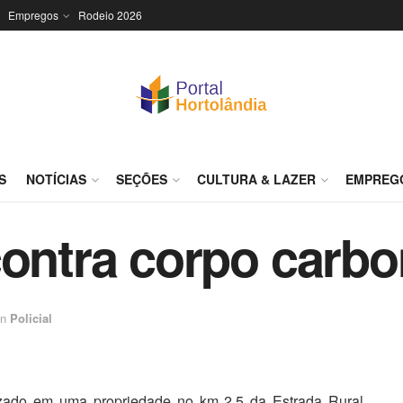
Empregos
Rodeio 2026
S
NOTÍCIAS
SEÇÕES
CULTURA & LAZER
EMPREG
contra corpo carb
in
Policial
izado em uma propriedade no km 2,5 da Estrada Rural