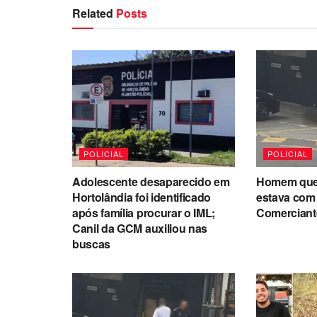
Related
Posts
POLICIAL
POLICIAL
Adolescente desaparecido em
Homem que f
Hortolândia foi identificado
estava com 
após família procurar o IML;
Comerciante
Canil da GCM auxiliou nas
buscas