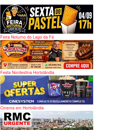
Feira Noturno do Lago da Fé
Festa Nordestina Hortolândia
Cinema em Hortolândia