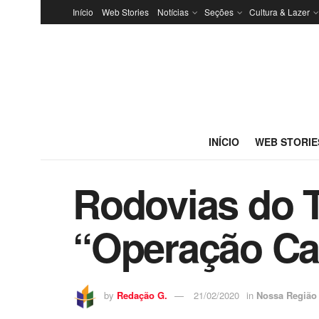
Início
Web Stories
Notícias
Seções
Cultura & Lazer
INÍCIO
WEB STORIE
Rodovias do Ti
“Operação Car
by
Redação G.
21/02/2020
in
Nossa Região