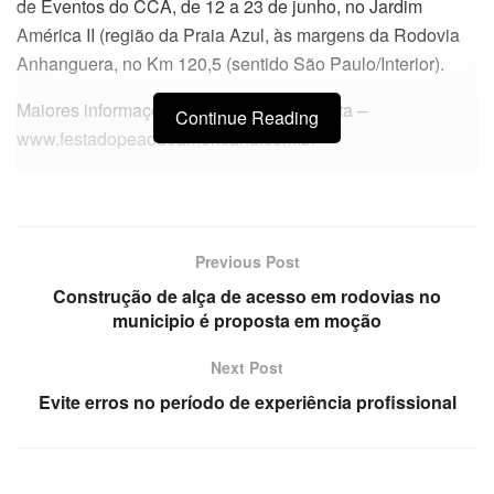
de Eventos do CCA, de 12 a 23 de junho, no Jardim
América II (região da Praia Azul, às margens da Rodovia
Anhanguera, no Km 120,5 (sentido São Paulo/Interior).
Maiores informações no site oficial da festa –
Continue Reading
www.festadopeaodeamericana.com.br
Previous Post
Construção de alça de acesso em rodovias no
municipio é proposta em moção
Next Post
Evite erros no período de experiência profissional