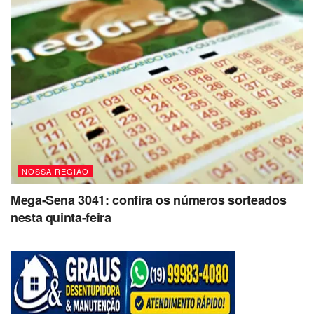
NOSSA REGIÃO
Mega-Sena 3041: confira os números sorteados
nesta quinta-feira