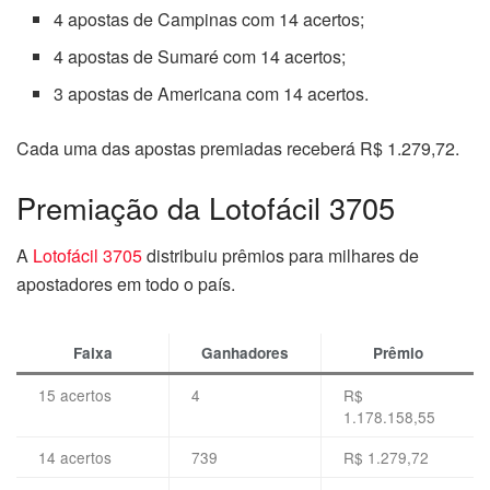
4 apostas de Campinas com 14 acertos;
4 apostas de Sumaré com 14 acertos;
3 apostas de Americana com 14 acertos.
Cada uma das apostas premiadas receberá R$ 1.279,72.
Premiação da Lotofácil 3705
A
Lotofácil 3705
distribuiu prêmios para milhares de
apostadores em todo o país.
Faixa
Ganhadores
Prêmio
15 acertos
4
R$
1.178.158,55
14 acertos
739
R$ 1.279,72