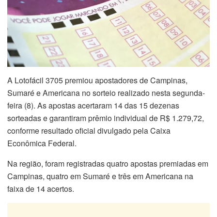
A Lotofácil 3705 premiou apostadores de Campinas,
Sumaré e Americana no sorteio realizado nesta segunda-
feira (8). As apostas acertaram 14 das 15 dezenas
sorteadas e garantiram prêmio individual de R$ 1.279,72,
conforme resultado oficial divulgado pela Caixa
Econômica Federal.
Na região, foram registradas quatro apostas premiadas em
Campinas, quatro em Sumaré e três em Americana na
faixa de 14 acertos.