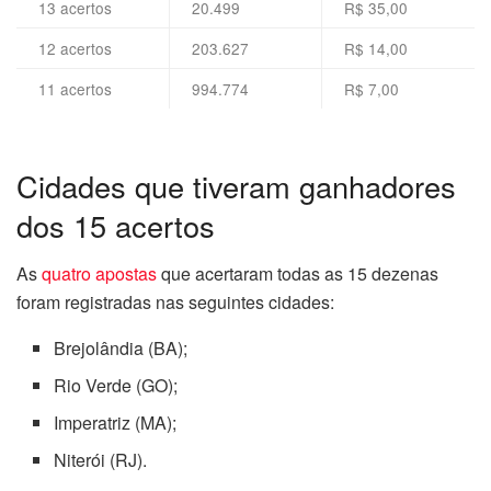
13 acertos
20.499
R$ 35,00
12 acertos
203.627
R$ 14,00
11 acertos
994.774
R$ 7,00
Cidades que tiveram ganhadores
dos 15 acertos
As
quatro apostas
que acertaram todas as 15 dezenas
foram registradas nas seguintes cidades:
Brejolândia (BA);
Rio Verde (GO);
Imperatriz (MA);
Niterói (RJ).