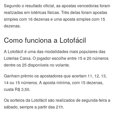
Segundo o resultado oficial, as apostas vencedoras foram
realizadas em lotéricas físicas. Três delas foram apostas
simples com 16 dezenas e uma aposta simples com 15
dezenas.
Como funciona a Lotofácil
A Lotofácil é uma das modalidades mais populares das
Loterias Caixa. O jogador escolhe entre 15 e 20 números
dentre os 25 disponíveis no volante.
Ganham prêmio os apostadores que acertam 11, 12, 13,
14 ou 15 números. A aposta mínima, com 15 dezenas,
custa R$ 3,50.
Os sorteios da Lotofácil são realizados de segunda-feira a
sábado, sempre a partir das 21h.