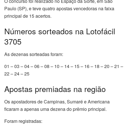
O concurso foi realizado no Espaço da Sorte, em São
Paulo (SP), e teve quatro apostas vencedoras na faixa
principal de 15 acertos.
Números sorteados na Lotofácil
3705
As dezenas sorteadas foram:
01 – 03 – 04 – 06 – 08 – 10 – 14 – 15 – 16 – 18 – 20 – 21 –
22 – 24 – 25
Apostas premiadas na região
Os apostadores de Campinas, Sumaré e Americana
ficaram a apenas uma dezena do prêmio principal.
Foram registradas: