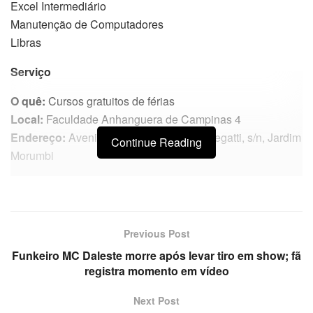
Excel Intermediário
Manutenção de Computadores
Libras
Serviço
O quê:
Cursos gratuitos de férias
Local:
Faculdade Anhanguera de Campinas 4
Endereço:
Avenida Emilia Stefanelli Ceregatti, s/n, Jardim
Continue Reading
Morumbi
Previous Post
Funkeiro MC Daleste morre após levar tiro em show; fã
registra momento em vídeo
Next Post