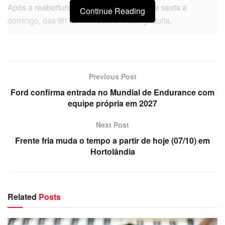
Após a reabertura, a atração funcionará de sexta a
Continue Reading
domingo, das 9h às 17h, com entrada gratuita.
Previous Post
Ford confirma entrada no Mundial de Endurance com
equipe própria em 2027
Next Post
Frente fria muda o tempo a partir de hoje (07/10) em
Hortolândia
Related
Posts