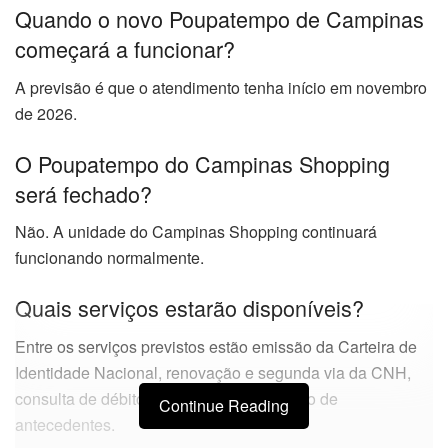
Quando o novo Poupatempo de Campinas
começará a funcionar?
A previsão é que o atendimento tenha início em novembro
de 2026.
O Poupatempo do Campinas Shopping
será fechado?
Não. A unidade do Campinas Shopping continuará
funcionando normalmente.
Quais serviços estarão disponíveis?
Entre os serviços previstos estão emissão da Carteira de
Identidade Nacional, renovação e segunda via da CNH,
consulta de débitos de veículos e atestado de
Continue Reading
antecedentes.