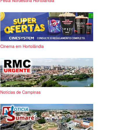
Festa Nordestina Hortolândia
Cinema em Hortolândia
Notícias de Campinas