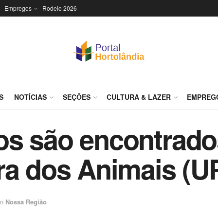
Empregos
Rodeio 2026
S
NOTÍCIAS
SEÇÕES
CULTURA & LAZER
EMPREG
os são encontrado
ra dos Animais (U
in
Nossa Região