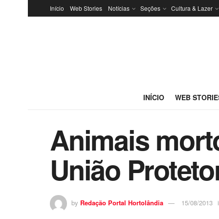
Início
Web Stories
Notícias
Seções
Cultura & Lazer
INÍCIO
WEB STORIE
Animais mort
União Proteto
by
Redação Portal Hortolândia
15/08/2013