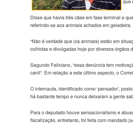
que 
Disse que havia três cães em fase terminal e qu
referindo-se aos animais achados em geladeira.
“Não é verdade que (os animais) estão em situa
colhidas e divulgadas hoje por diversos órgãos 
Segundo Feliciano, “essa denúncia tem motivação
canil”. Em relação a este último aspecto, o Cor
O internauta, identificado como ‘pensador’, pos
há bastante tempo e nunca deixaram a gente sab
Para o deputado houve sensacionalismo e abuso 
fiscalização, entretanto, foi feita com mandado jud