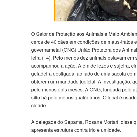
O Setor de Proteção aos Animais e Meio Ambien
cerca de 40 cães em condições de maus-tratos e
governametal (ONG) União Protetora dos Animais
feira (14). Pelo menos dez animais estavam em s
acompanhou a ação. Além de fezes e sujeira, ci
geladeira desligada, ao lado de uma sacola com c
obterem um mandado judicial. A investigação, 
pelo menos dois meses. A ONG, fundada pelo atua
sítio há pelo menos quatro anos. O local é usad
cidade.
A delegada do Sepama, Rosana Mortari, disse que
apresenta estrutura contra frio e umidade.