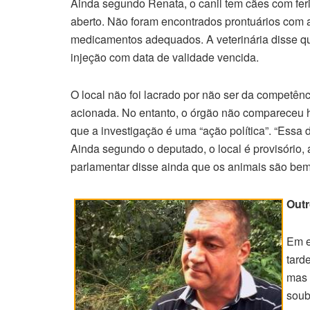
Ainda segundo Renata, o canil tem cães com fer
aberto. Não foram encontrados prontuários com 
medicamentos adequados. A veterinária disse que
injeção com data de validade vencida.
O local não foi lacrado por não ser da competência
acionada. No entanto, o órgão não compareceu ho
que a investigação é uma “ação política”. “Essa 
Ainda segundo o deputado, o local é provisório,
parlamentar disse ainda que os animais são bem t
Outr
Em e
tard
mas 
soub