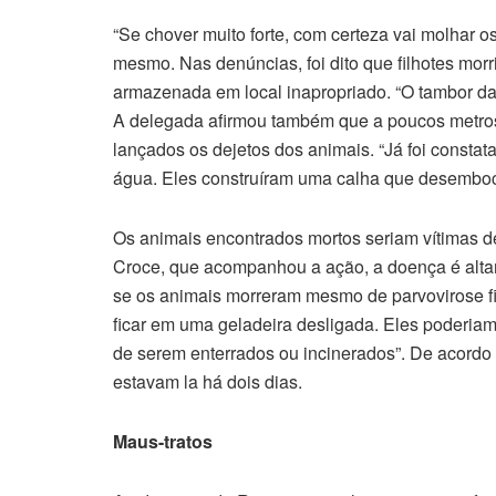
“Se chover muito forte, com certeza vai molhar 
mesmo. Nas denúncias, foi dito que filhotes mor
armazenada em local inapropriado. “O tambor da 
A delegada afirmou também que a poucos metros
lançados os dejetos dos animais. “Já foi consta
água. Eles construíram uma calha que desemboc
Os animais encontrados mortos seriam vítimas d
Croce, que acompanhou a ação, a doença é altam
se os animais morreram mesmo de parvovirose f
ficar em uma geladeira desligada. Eles poderiam 
de serem enterrados ou incinerados”. De acordo 
estavam la há dois dias.
Maus-tratos