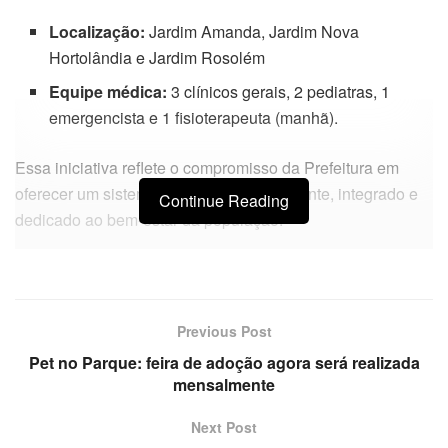
Localização:
Jardim Amanda, Jardim Nova
Hortolândia e Jardim Rosolém
Equipe médica:
3 clínicos gerais, 2 pediatras, 1
emergencista e 1 fisioterapeuta (manhã).
Essa iniciativa reflete o compromisso da Prefeitura em
oferecer um sistema de saúde mais eficiente, integrado e
Continue Reading
dedicado ao bem-estar da população.
Previous Post
Pet no Parque: feira de adoção agora será realizada
mensalmente
Next Post