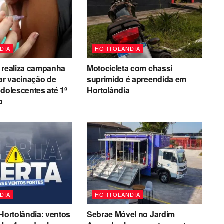
DIA
HORTOLÂNDIA
 realiza campanha
Motocicleta com chassi
zar vacinação de
suprimido é apreendida em
adolescentes até 1º
Hortolândia
o
DIA
HORTOLÂNDIA
 Hortolândia: ventos
Sebrae Móvel no Jardim