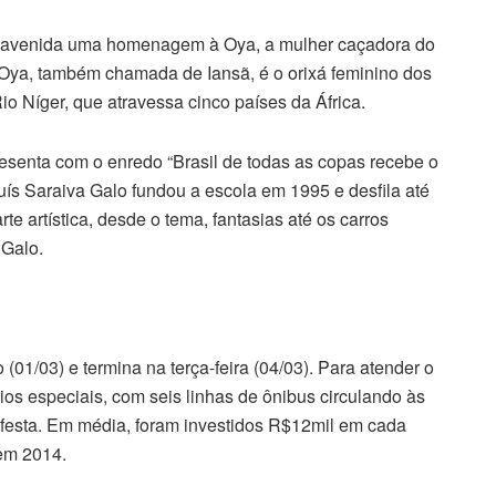
 a avenida uma homenagem à Oya, a mulher caçadora do
. Oya, também chamada de Iansã, é o orixá feminino dos
o Níger, que atravessa cinco países da África.
senta com o enredo “Brasil de todas as copas recebe o
uís Saraiva Galo fundou a escola em 1995 e desfila até
te artística, desde o tema, fantasias até os carros
 Galo.
01/03) e termina na terça-feira (04/03). Para atender o
rios especiais, com seis linhas de ônibus circulando às
 festa. Em média, foram investidos R$12mil em cada
em 2014.